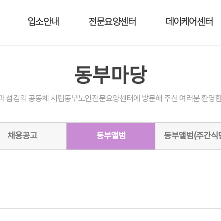
입소안내
전문요양센터
데이케어센터
동부마당
과 섬김의 공동체 시립동부노인전문요양센터에 방문해 주신 여러분 환영합
채용공고
동부앨범
동부앨범(주간식