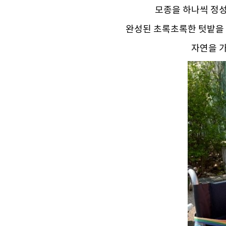
모종을 하나씩 정
완성된 초록초록한 텃밭을 
자연을 