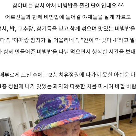
참야비는 참치 야채 비빔밥을 줄인 단어인데요 ^^
어르신들과 함께 비빔밥에 들어갈 야채들을 잘게 자르고
치, 밥, 고추장, 참기름을 넣고 함께 섞으며
맛있는 비빔밥
을
!”, “야채랑 참치가 잘 어울리네!”, "간이 딱 맞다~!”
다 함께 만들어준 비빔밥을 나눠 먹으면서
행복한 시간을 보내
배부르게 드신 후에는 2층 치유정원에 나가지 못한 아쉬운 
1층 정원에 나가 맛있는 과자와 따뜻한 차를 마시며 바깥 바람