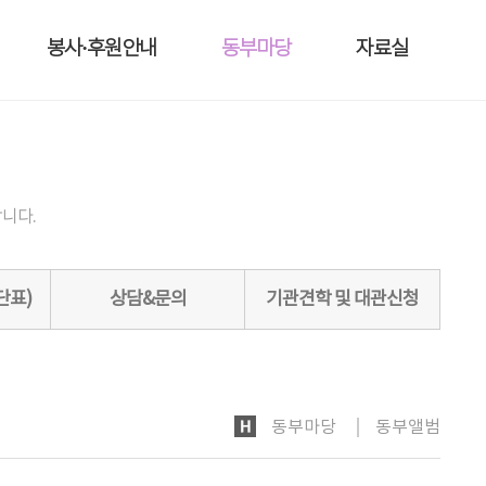
봉사·후원안내
동부마당
자료실
니다.
단표)
상담&문의
기관견학 및 대관신청
HOME
동부마당
동부앨범