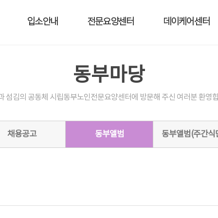
입소안내
전문요양센터
데이케어센터
동부마당
과 섬김의 공동체 시립동부노인전문요양센터에 방문해 주신 여러분 환영합
채용공고
동부앨범
동부앨범(주간식