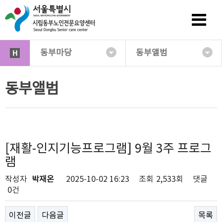
동부마당
동부앨범
동부앨범
[재활-인지기능프로그램] 9월 3주 프로그
램
작성자
박재온
2025-10-02 16:23
조회
2,533회
댓글
0건
이전글
다음글
목록