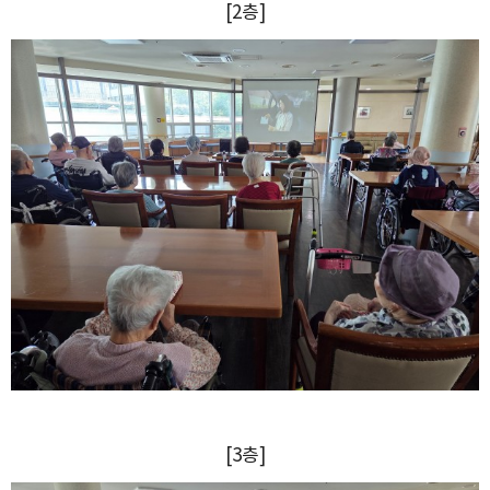
[2층]
[3층]