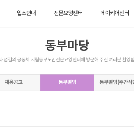
입소안내
전문요양센터
데이케어센터
동부마당
과 섬김의 공동체 시립동부노인전문요양센터에 방문해 주신 여러분 환영합
채용공고
동부앨범
동부앨범(주간식