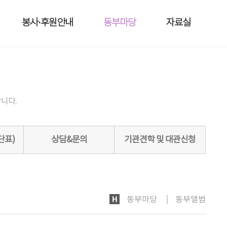
봉사·후원안내
동부마당
자료실
니다.
단표)
상담&문의
기관견학 및 대관신청
HOME
동부마당
동부앨범