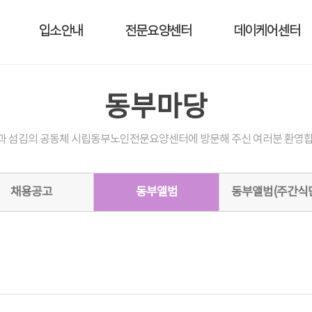
입소안내
전문요양센터
데이케어센터
동부마당
과 섬김의 공동체 시립동부노인전문요양센터에 방문해 주신 여러분 환영합
채용공고
동부앨범
동부앨범(주간식