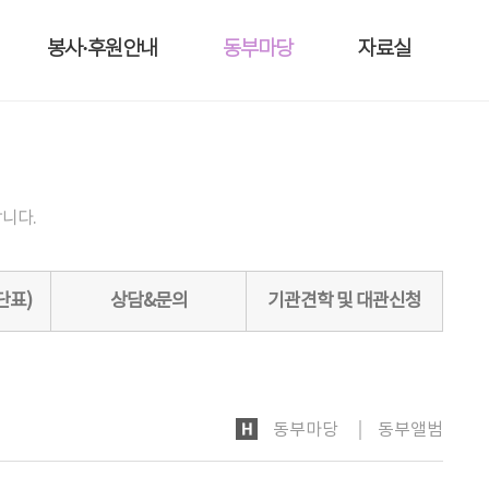
봉사·후원안내
동부마당
자료실
니다.
단표)
상담&문의
기관견학 및 대관신청
HOME
동부마당
동부앨범