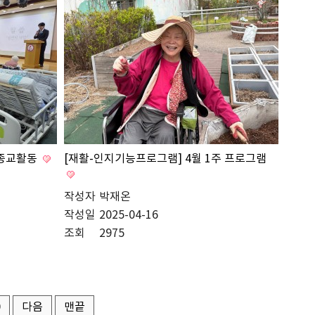
 종교활동
[재활-인지기능프로그램] 4월 1주 프로그램
작성자
박재온
작성일
2025-04-16
조회
2975
0
다음
맨끝