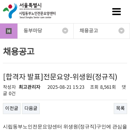
동부마당
채용공고
채용공고
[합격자 발표]전문요양-위생원(정규직)
작성자
최고관리자
2025-08-21 15:23
조회
8,561회
댓
글
0건
이전글
다음글
목록
시립동부노인전문요양센터 위생원
(
정규직
)
구인에 관심을