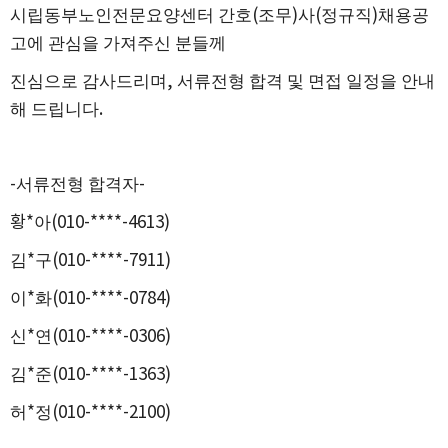
시립동부노인전문요양센터 간호
(
조무
)
사
(
정규직
)
채용공
고에 관심을 가져주신 분들께
진심으로 감사드리며
,
서류전형 합격 및 면접 일정을 안내
해 드립니다
.
-
서류전형 합격자
-
황*
아
(010-****-4613)
김
*
구
(010-****-7911)
이
*
화
(010-****-0784)
신
*
연
(010-****-0306)
김
*
준
(010-****-1363)
허
*
정
(010-****-2100)