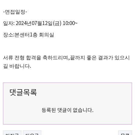
-
면접일정
-
일자
: 2024
년
07
월
12
일
(
금
) 10:00~
장소
:
본센터
1
층 회의실
서류 전형 합격을 축하드리며
,
끝까지 좋은 결과가 있으시
길 바랍니다
.
댓글목록
등록된 댓글이 없습니다.