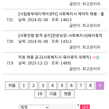
글쓴이:
최고관리자
[시립동부데이케어센터] 사회복지사 계약직 채용 - 출
721
산휴가 및 육아휴직 대체직
날짜: 2024-01-08
조회: 14615
글쓴이:
최고관리자
[서류전형 합격 공지]전문요양-사회복지사(육아휴직
720
대체직)
날짜: 2024-01-08
조회: 14312
글쓴이:
최고관리자
직원 채용 공고(사회복지사-육아휴직 대체직)
719
날짜: 2023-12-22
조회: 14891
글쓴이:
최고관리자
처음
1
2
3
4
5
6
7
8
9
10
다음
맨끝