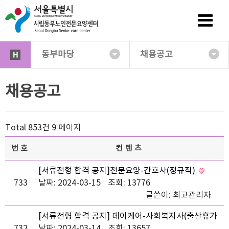
동부마당
채용공고
채용공고
Total 853건
9 페이지
번호
컨텐츠
[서류전형 합격 공지]전문요양-간호사(정규직)
733
날짜: 2024-03-15
조회: 13776
글쓴이:
최고관리자
[서류전형 합격 공지] 데이케어-사회복지사(출산휴가
732
및 육아휴직대체직)
날짜: 2024-03-14
조회: 13657