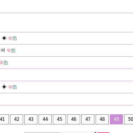
역 ◈
산서
역 ◈
41
42
43
44
45
46
47
48
49
5