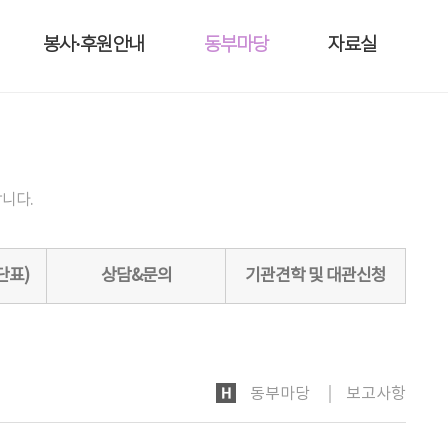
봉사·후원안내
동부마당
자료실
니다.
단표)
상담&문의
기관견학 및 대관신청
HOME
동부마당
보고사항