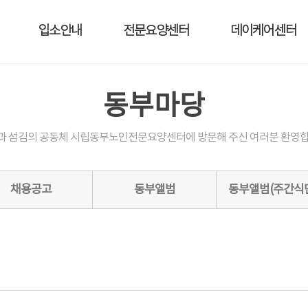
입소안내
전문요양센터
데이케어센터
동부마당
과 섬김의 공동체 시립동부노인전문요양센터에 방문해 주신 여러분 환영합
채용공고
동부앨범
동부앨범(주간식