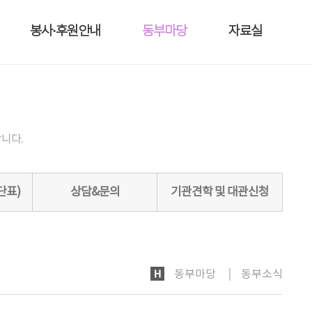
봉사·후원안내
동부마당
자료실
니다.
단표)
상담&문의
기관견학 및 대관신청
HOME
동부마당
동부소식