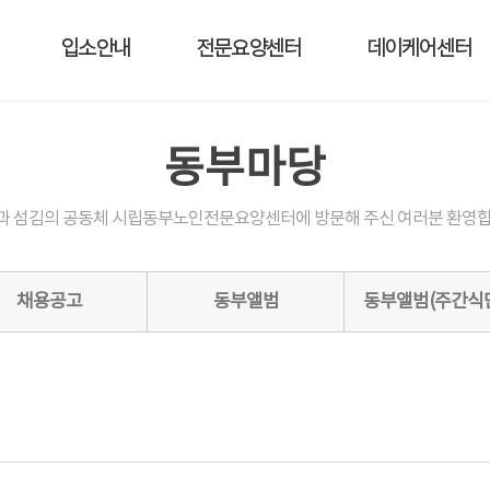
입소안내
전문요양센터
데이케어센터
동부마당
과 섬김의 공동체 시립동부노인전문요양센터에 방문해 주신 여러분 환영합
채용공고
동부앨범
동부앨범(주간식