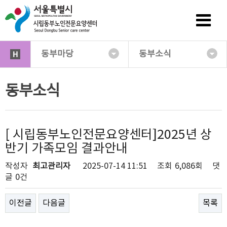
동부마당
동부소식
동부소식
[ 시립동부노인전문요양센터]2025년 상
반기 가족모임 결과안내
작성자
최고관리자
2025-07-14 11:51
조회
6,086회
댓
글
0건
이전글
다음글
목록