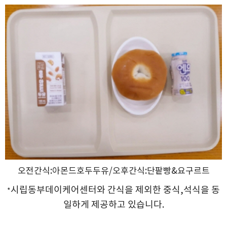
오전간식:아몬드호두두유/오후간식:단팥빵&요구르트
시립동부데이케어센터와 간식을 제외한 중식,석식을 동
*
일하게 제공하고 있습니
다.