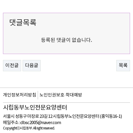
댓글목록
등록된 댓글이 없습니다.
이전글
다음글
목록
개인정보처리방침
노인인권보호·학대예방
시립동부노인전문요양센터
서울시 성동구 마장로 23길 12 시립동부노인전문요양센터 (홍익동16-1)
메일주소 :
dbsc2005@naver.com
Copyrightⓒ시립동부. All right reserved.