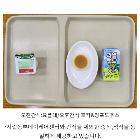
오전간식:요플레/오후간식:호떡&청포도주스
시립동부데이케어센터와 간식을 제외한 중식,석식을 동
*
일하게 제공하고 있습니
다.