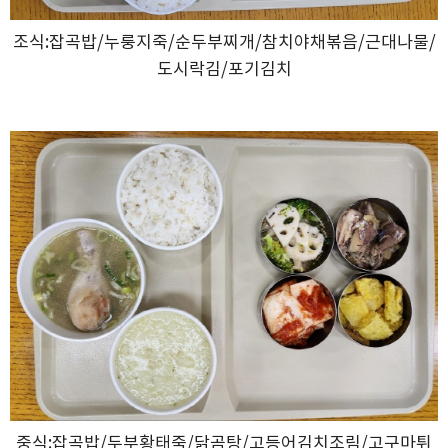
조식:잡곡밥/누룽지죽/순두부찌개/참치야채볶음/근대나물/
도시락김/포기김치
중식:잡곡밥/두부황태죽/닭곰탕/고등어김치조림/고구마튀