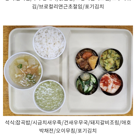
김/브로컬리연근초절임/포기김치
석식:잡곡밥/시금치새우죽/건새우무국/돼지갈비조림/애호
박채전/오이무침/포기김치