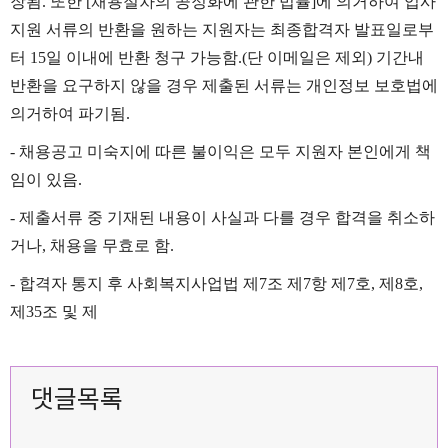
장됨
.
또한
[
채용절차의 공정화에 관한 법률
]
에 의거하여 입사
지원 서류의 반환을 원하는 지원자는 최종합격자 발표일로부
터
15
일 이내에 반환 청구 가능함
.(
단 이메일은 제외
)
기간내
반환을 요구하지 않을 경우 제출된 서류는 개인정보 보호법에
의거하여 파기됨
.
-
채용공고 미숙지에 따른 불이익은 모두 지원자 본인에게 책
임이 있음
.
-
제출서류 중 기재된 내용이 사실과 다를 경우 합격을 취소하
거나
,
채용을 무효로 함
.
-
합격자 통지 후 사회복지사업법 제
7
조 제
7
항 제
7
호
,
제
8
호
,
제
35
조 및 제
댓글목록