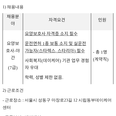
1)
채용내용
채용분
자격요건
인원
야
요양보호사 자격증 소지 필수
요양보
운전면허
1
종 보통 소지 및 실운전
호사
-
야
가능자
(
스타렉스
,
스타리아
)
필수
-
총
1
명
간
(
계약직
)
사회복지
(
데이케어
)
기관 업무 경험
(7
급
)
자 우대
학력
,
성별 제한 없음
.
2)
근로조건
-
근로장소
:
서울시 성동구 마장로
23
길
12
시립동부데이케어
센터