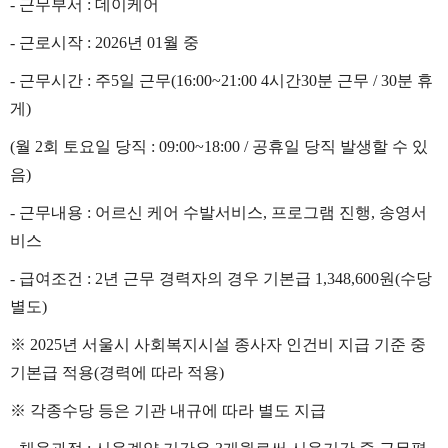
-
근무부서
:
데이케어
-
근로시작
: 2026
년
01
월 중
-
근무시간
:
주
5
일 근무
(16:00~21:00 4
시간
30
분 근무
/ 30
분 휴
게
)
(
월
2
회 토요일 당직
: 09:00~18:00 /
공휴일 당직 발생할 수 있
음
)
-
근무내용
:
어르신 케어 수발서비스
,
프로그램 진행
,
송영서
비스
-
급여조건
: 2
년 근무 경력자의 경우 기본급
1,348,600
원
(
수당
별도
)
※
2025
년 서울시 사회복지시설 종사자 인건비 지급 기준 중
기본급 적용
(
경력에 따라 적용
)
※
각종수당 등은 기관 내규에 따라 별도 지급