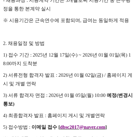
-
채용과정
:
시용계약 기간은
3
개월로써 시용기간 중 근무평
정을 통한 본계약 실시
※
시용기간은 근속연수에 포함되며
,
급여는 동일하게 적용
2.
채용일정 및 방법
1)
접수 기간
: 2025
년
12
월
17
일
(
수
) ~ 2026
년
01
월
01
일
(
목
) 1
8:00
까지 도착분
2)
서류전형 합격자 발표
: 2026
년
01
월
02
일
(
금
) /
홈페이지 게
시 및 개별 연락
3)
서류 합격자 면접
: 2026
년
01
월
05
일
(
월
) 10:00
예정
(
변경시
통보
)
4)
최종합격자 발표
:
홈페이지 게시 및 개별연락
5)
접수방법
:
이메일 접수
[
dbsc2017@naver.com
]