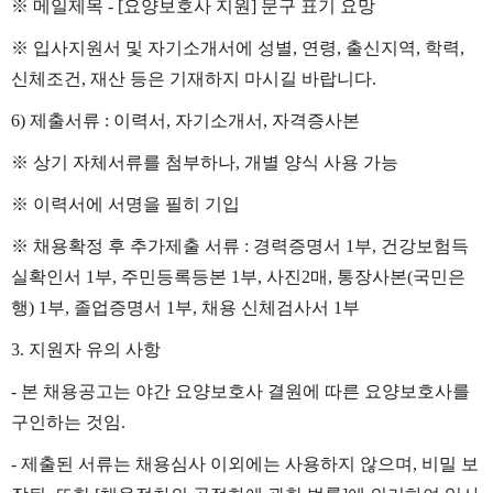
※
메일제목
- [
요양보호사 지원
]
문구 표기 요망
※
입사지원서 및 자기소개서에 성별
,
연령
,
출신지역
,
학력
,
신체조건
,
재산 등은 기재하지 마시길 바랍니다
.
6)
제출서류
:
이력서
,
자기소개서
,
자격증사본
※
상기 자체서류를 첨부하나, 개별 양식 사용 가능
※
이력서에 서명을 필히 기입
※
채용확정 후 추가제출 서류
:
경력증명서
1
부
,
건강보험득
실확인서
1
부
,
주민등록등본
1
부
,
사진
2
매
,
통장사본
(
국민은
행
) 1
부
,
졸업증명서
1
부
,
채용 신체검사서
1
부
3.
지원자 유의 사항
-
본 채용공고는 야간 요양보호사 결원에 따른 요양보호사를
구인하는 것임
.
-
제출된 서류는 채용심사 이외에는 사용하지 않으며
,
비밀 보