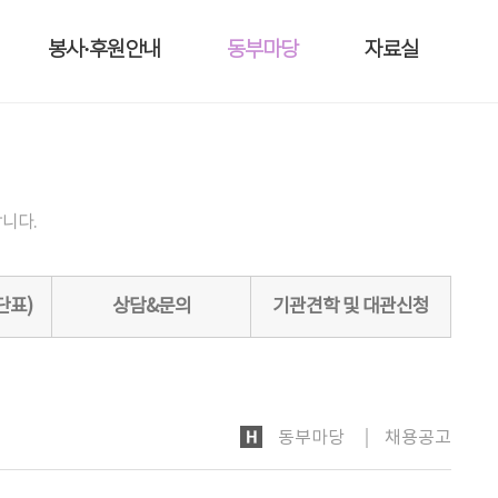
봉사·후원안내
동부마당
자료실
니다.
단표)
상담&문의
기관견학 및 대관신청
HOME
동부마당
채용공고