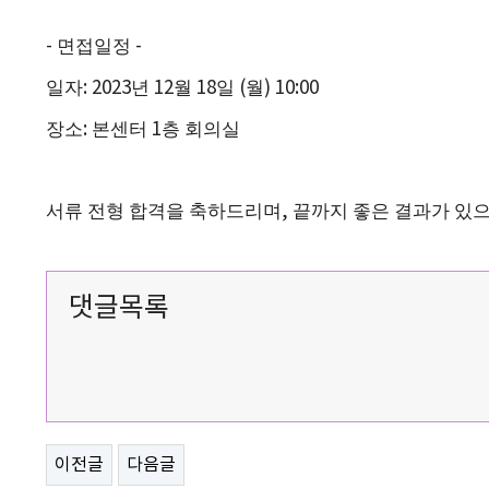
-
면접일정
-
일자
: 2023
년
12
월
18
일
​
(
월
) 10:00
장소
:
본센터
1
층 회의실
서류 전형 합격을 축하드리며
,
끝까지 좋은 결과가 있
댓글목록
이전글
다음글