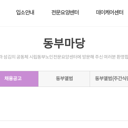
입소안내
전문요양센터
데이케어센터
동부마당
과 섬김의 공동체 시립동부노인전문요양센터에 방문해 주신 여러분 환영합
채용공고
동부앨범
동부앨범(주간식