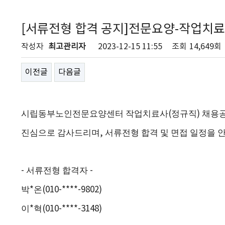
[서류전형 합격 공지]전문요양-작업치료
작성자
최고관리자
2023-12-15 11:55
조회
14,649회
이전글
다음글
시립동부노인전문요양센터 작업치료사
(
정규직
)
채용공
진심으로 감사드리며
,
서류전형 합격 및 면접 일정을 
-
서류전형 합격자
​
-
박
*
온
(010-****-9802)
이
*
혁
(010-****-3148)