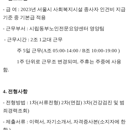
-
급 여
: 2023
년 서울시 사회복지시설 종사자 인건비 지급
기준 중 기본급 적용
-
근무부서
:
시립동부노인전문요양센터 영양팀
​
-
근무시간
: 2
조
1
교대 근무
주
5
일 근무
(A
조
05:00-14:00 / B
조
10:00-19:00 )
1
주 단위로 근무조 변경되며
,
주휴는 주중에 사용
함
.
4.
전형사항
-
전형방법
: 1
차
(
서류전형
) 2
차
(
면접
) 3
차
(
건강검진 및 범
죄경력조회
)
-
제출서류
:
이력서
,
자기소개서
,
자격증사본
(
소지자에 한
함
.)