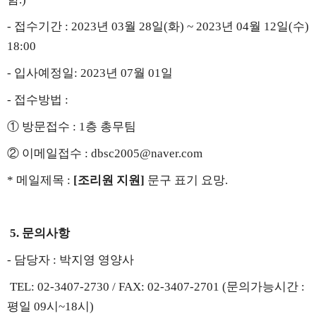
-
접수기간
: 2023
년
03
월
28
일
(
화
) ~ 2023
년
04
월
12
일
(
수
)
18:00
-
입사예정일
: 2023
년
07
월
01
일
-
접수방법
:
①
방문접수
: 1
층 총무팀
②
이메일접수
: dbsc2005@naver.com
*
메일제목
:
[
조리원 지원
]
문구 표기 요망
.
5.
문의사항
-
담당자
:
박지영 영양사
​
TEL: 02-3407-2730 / FAX: 02-3407-2701 (
문의가능시간
:
평일
09
시
~18
시
)