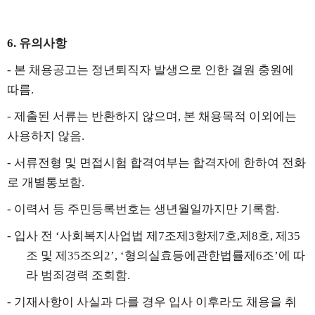
6.
유의사항
-
본 채용공고는 정년퇴직자 발생으로 인한 결원 충원에
따름
.
-
제출된 서류는 반환하지 않으며
,
본 채용목적 이외에는
사용하지 않음
.
-
서류전형 및 면접시험 합격여부는 합격자에 한하여 전화
로 개별통보함
.
-
이력서 등 주민등록번호는 생년월일까지만 기록함
.
-
입사 전
‘
사회복지사업법 제
7
조제
3
항제
7
호
,
제
8
호
,
제
35
조 및 제
35
조의
2’, ‘
형의실효등에관한법률제
6
조
’
에 따
라 범죄경력 조회함
.
-
기재사항이 사실과 다를 경우 입사 이후라도 채용을 취