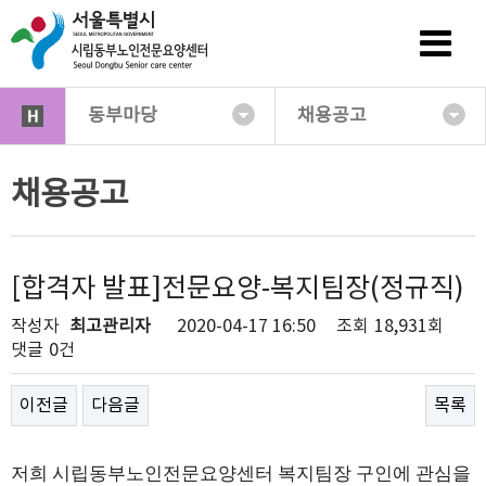
동부마당
채용공고
채용공고
[합격자 발표]전문요양-복지팀장(정규직)
작성자
최고관리자
2020-04-17 16:50
조회
18,931회
댓글
0건
이전글
다음글
목록
저희 시립동부노인전문요양센터
복지팀장
구인에 관심을