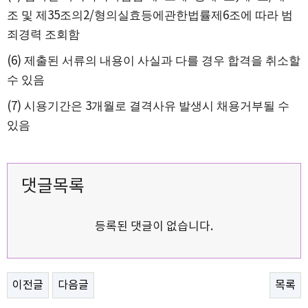
조 및 제
35
조의
2/
형의실효등에관한법률제
6
조에 따라 범
죄경력 조회함
(6)
제출된 서류의 내용이 사실과 다를 경우 합격을 취소할
수 있음
(7)
시용기간은
3
개월로 결격사유 발생시 채용거부될 수
있음
댓글목록
등록된 댓글이 없습니다.
이전글
다음글
목록