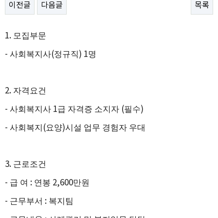
이전글
다음글
목록
1.
모집부문
-
사회복지사
(
정규직
) 1
명
2.
자격요건
-
사회복지사
1
급 자격증 소지자
(
필수
)
-
사회복지
(
요양
)
시설 업무 경험자 우대
3.
근로조건
-
급 여
:
연봉
2,600
만원
-
근무부서
:
복지팀