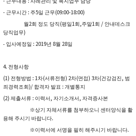
-
근무내용
:
사례관리 및 복지업무 담당
-
근무시간
:
주
5
일 근무
(09:00-18:00)
월
2
회 정도 당직
(
평일
1
회
,
주말
1
회
/
안내데스크
당직업무
)
- 입사예정일
: 2019
년
8
월
28
일
4.
전형사항
(1)
전형방법
: 1
차
(
서류전형
) 2
차
(
면접
) 3
차
(
건강검진
,
범
죄경력조회
)/
합격자 발표
:
개별통지
(2)
제출서류
:
이력서
,
자기소개서
,
자격증사본
※
상기 자체서류를 첨부하오니 센터양식을 활
용해 주시기 바랍니다
.
※
이력서에 서명을 필히 해주시기 바랍니다
.