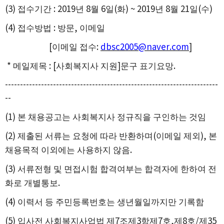
(3)
접수기간
: 2019
년
8
월
6
일
(
화
) ~ 2019
년
8
월
21
일
(
수
)
(4)
접수방법
:
방문
,
이메일
[
이메일 접수
:
dbsc2005@naver.com
]
*
메일제목
: [
사회복지사 지원
]
문구 표기요망
.
-----------------------------------------------------------------------
--
(1)
본 채용공고는 사회복지사 정규직을 구인하는 것임
(2)
제출된 서류는 요청에 따라 반환하며
(
이메일 제외
),
본
채용목적 이외에는 사용하지 않음
.
(3)
서류전형 및 면접시험 합격여부는 합격자에 한하여 전
화로 개별통보
.
(4)
이력서 등 주민등록번호는 생년월일까지만 기록함
(5)
입사전 사회복지사업법 제
7
조제
3
항제
7
호
,
제
8
호
/
제
35