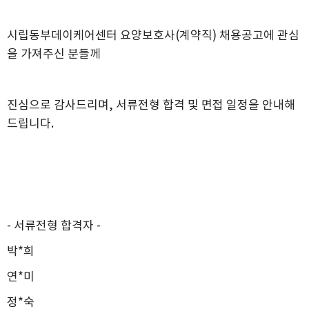
시립동부데이케어센터
요양보호사
(계약
직
)
채용공고에 관심
을 가져주신 분들께
진심으로 감사드리며
,
서류전형 합격 및 면접 일정을 안내해
드립니다
.
-
서류전형 합격자
​
-
박
*희
연*미
정*숙