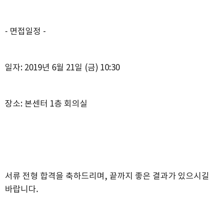
-
면접일정
-
일자
: 2019
년 6
월 21
일
​
(금
) 10:30
장소
:
본센터
1
층
회의
실
서류 전형 합격을 축하드리며
,
끝까지 좋은 결과가 있으시길
바랍니다
.