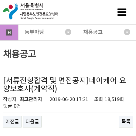
동부마당
채용공고
채용공고
[서류전형합격 및 면접공지]데이케어-요
양보호사(계약직)
작성자
최고관리자
2019-06-20 17:21
조회
18,519회
댓글
0건
이전글
다음글
목록