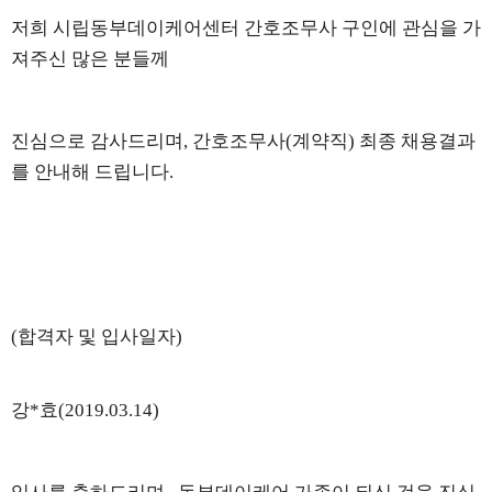
저희 시립동부데이케어센터 간호조무사
구인에 관심을 가
져주신 많은 분들께
진심으로 감사드리며
, 간호조무사(
계약직) 최종 채용결과
를 안내해 드립니다
.
(
합격자 및 입사일자
)
강
*효
(2019.03.14)