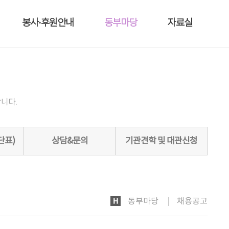
봉사·후원안내
동부마당
자료실
니다.
단표)
상담&문의
기관견학 및 대관신청
HOME
동부마당
채용공고