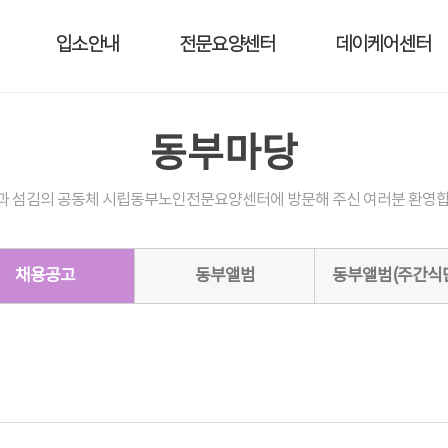
입소안내
전문요양센터
데이케어센터
동부마당
과 섬김의 공동체 시립동부노인전문요양센터에 방문해 주신 여러분 환영합
채용공고
동부앨범
동부앨범(주간식