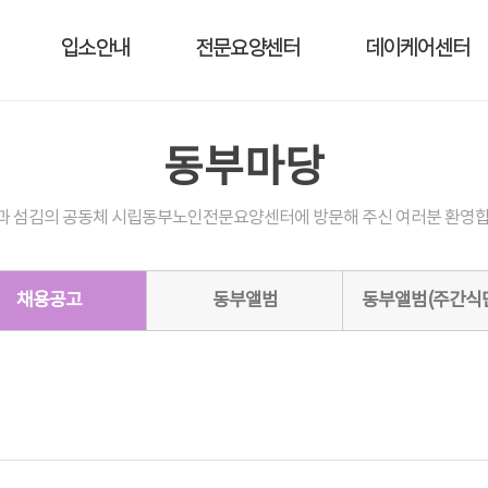
입소안내
전문요양센터
데이케어센터
동부마당
과 섬김의 공동체 시립동부노인전문요양센터에 방문해 주신 여러분 환영합
채용공고
동부앨범
동부앨범(주간식