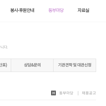
봉사·후원안내
동부마당
자료실
니다.
단표)
상담&문의
기관견학 및 대관신청
HOME
동부마당
채용공고