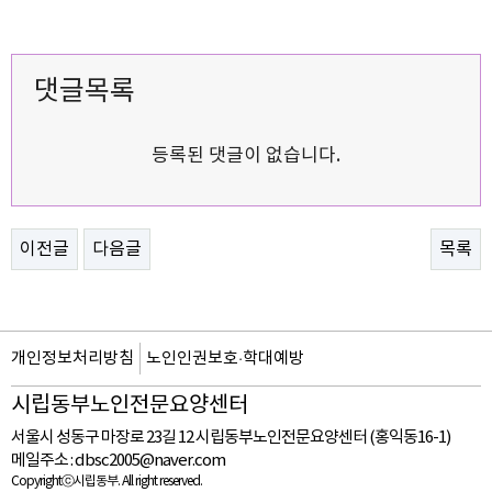
댓글목록
등록된 댓글이 없습니다.
이전글
다음글
목록
개인정보처리방침
노인인권보호·학대예방
시립동부노인전문요양센터
서울시 성동구 마장로 23길 12 시립동부노인전문요양센터 (홍익동16-1)
메일주소 :
dbsc2005@naver.com
Copyrightⓒ시립동부. All right reserved.