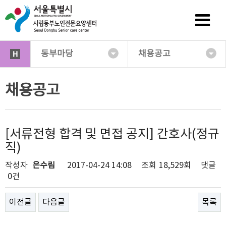
동부마당
채용공고
채용공고
[서류전형 합격 및 면접 공지] 간호사(정규
직)
작성자
은수림
2017-04-24 14:08
조회
18,529회
댓글
0건
이전글
다음글
목록