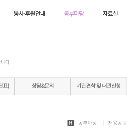
봉사·후원안내
동부마당
자료실
니다.
단표)
상담&문의
기관견학 및 대관신청
HOME
동부마당
채용공고