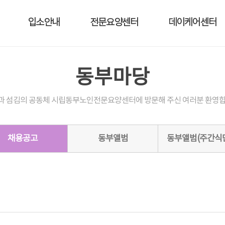
입소안내
전문요양센터
데이케어센터
동부마당
과 섬김의 공동체 시립동부노인전문요양센터에 방문해 주신 여러분 환영합
채용공고
동부앨범
동부앨범(주간식