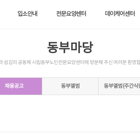
입소안내
전문요양센터
데이케어센터
동부마당
과 섬김의 공동체 시립동부노인전문요양센터에 방문해 주신 여러분 환영합
채용공고
동부앨범
동부앨범(주간식