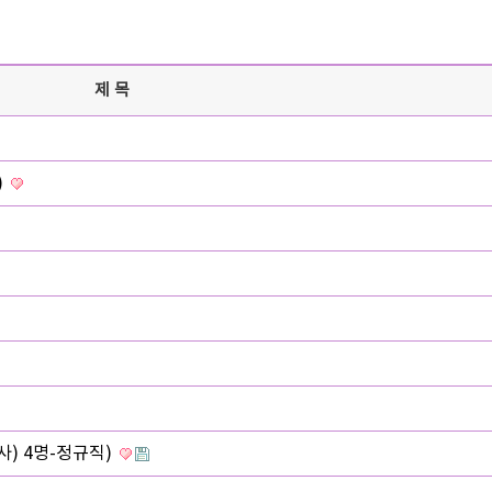
제목
)
) 4명-정규직)