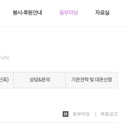
봉사·후원안내
동부마당
자료실
니다.
단표)
상담&문의
기관견학 및 대관신청
HOME
동부마당
채용공고