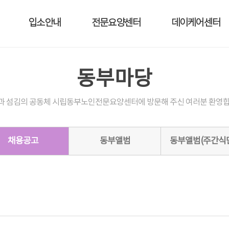
입소안내
전문요양센터
데이케어센터
동부마당
과 섬김의 공동체 시립동부노인전문요양센터에 방문해 주신 여러분 환영합
채용공고
동부앨범
동부앨범(주간식