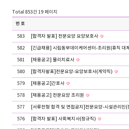
Total 853건
19 페이지
번호
583
[합격자 발표] 전문요양 요양보호사
582
[긴급채용] 시립동부데이케어센터-조리원(휴직 대
581
[채용공고] 물리치료사
580
[합격자발표]전문요양-요양보호사(계약직)
579
[채용공고]간호사
578
[채용공고] 전문요양 조리원
577
[서류전형 합격 및 면접공지]전문요양-시설관리인(
576
[합격자 발표] 사회복지사(정규직)