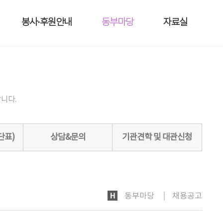
봉사·후원안내
동부마당
자료실
니다.
단표)
상담&문의
기관견학 및 대관신청
HOME
동부마당
채용공고