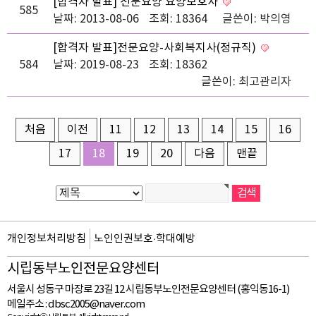
[합격자 발표] 전문요양 요양보호사
585
날짜: 2013-08-06
조회: 18364
글쓴이:
박의영
[합격자 발표]전문요양-사회복지사(정규직)
584
날짜: 2019-08-23
조회: 18362
글쓴이:
최고관리자
처음
이전
11
12
13
14
15
16
17
18
19
20
다음
맨끝
개인정보처리방침
노인인권보호·학대예방
시립동부노인전문요양센터
서울시 성동구 마장로 23길 12 시립동부노인전문요양센터 (홍익동16-1)
메일주소 :
dbsc2005@naver.com