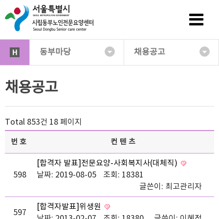
동부마당
채용공고
채용공고
Total 853건
18 페이지
번호
컨텐츠
[합격자 발표]전문요양-사회복지사(대체직)
598
날짜: 2019-08-05
조회: 18381
글쓴이:
최고관리자
[합격자발표]위생원
597
날짜: 2013-02-07
조회: 18380
글쓴이:
이혜정