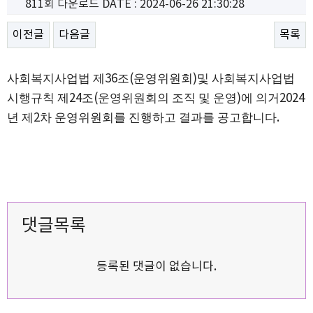
811회 다운로드
DATE : 2024-06-26 21:30:28
이전글
다음글
목록
사회복지사업법 제
36
조
(
운영위원회
)
및 사회복지사업법
시행규칙 제
24
조
(
운영위원회의 조직 및 운영
)
에 의거
2024
년 제
2
차 운영위원회를 진행하고 결과를 공고합니다
.
댓글목록
등록된 댓글이 없습니다.