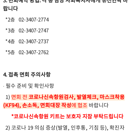
3. 면회예약 방법: 각 층 담당 사회복지사에게 유선연락 바
랍니다
*2층 02-3407-2774
*3층 02-3407-2747
*4층 02-3407-2737
*5층 02-3407-2762
4. 접촉 면회 주의사항
· 필수 준비 및 확인사항
1)
면회 전
코로나신속항원검사, 발열체크, 마스크착용
(KF94), 손소독, 면회대장 작성
에 협조
바랍니다
*코로나신속항원 키트는 보호자 지참 부탁드립니다
2) 코로나 19 의심 증상(발열, 인후통, 기침 등), 확진자