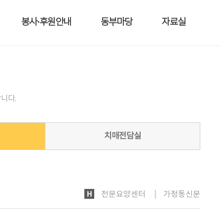
봉사·후원안내
동부마당
자료실
니다.
치매전담실
HOME
전문요양센터
가정통신문